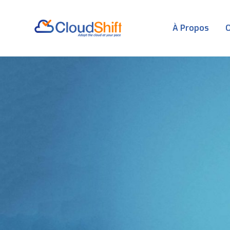
À Propos
O