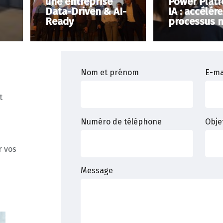
une entreprise
Power Plat
Data-Driven & AI-
IA : accélér
Ready
processus m
Nom et prénom
E-ma
t
Numéro de téléphone
Obje
r vos
Message