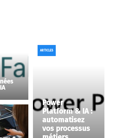
ARTICLES
nnées
IA
Power
Platform & IA :
automatisez
vos processus
métiers