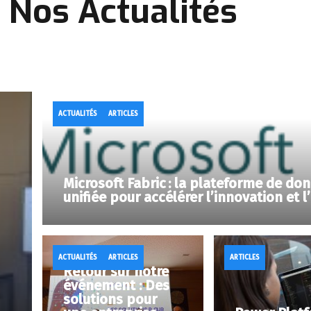
Nos Actualités
ACTUALITÉS
ARTICLES
Microsoft Fabric : la plateforme de do
unifiée pour accélérer l’innovation et l’
ACTUALITÉS
ARTICLES
ARTICLES
Retour sur notre
événement : Des
solutions pour