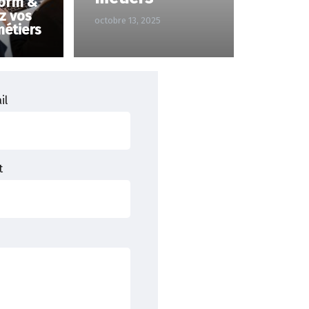
form &
ez vos
octobre 13, 2025
étiers
il
t